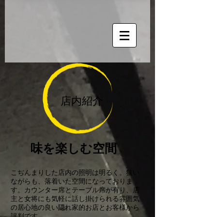
店内紹介
味を楽しむ空間
こぢんまりした店内の照明は明るく。狭い
ながらも、落着いた空間になっておりま
す。カウンター席とテーブル席が有り、店
主と女将にも気軽に話し掛けられる雰囲気
の居心地の良い隠れ家的お店とお客様から
評判です。