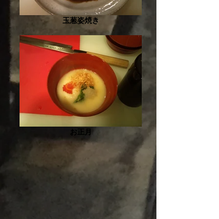
玉葱姿焼き
お正月