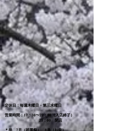
定休日：毎週木曜日・第三水曜日
営業時間：17：30〜22：00（入店終了）
23：00 閉店
＊尚、7月（祇園祭）、8月（お盆）、