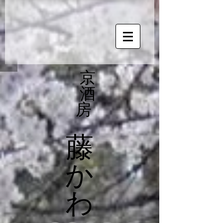
京
酒
房
藤
か
わ