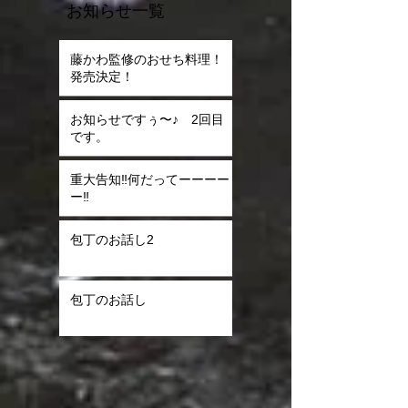
お知らせ一覧
藤かわ監修のおせち料理！
発売決定！
お知らせですぅ〜♪ 2回目
です。
重大告知‼️何だってーーーー
ー‼️
包丁のお話し2
包丁のお話し