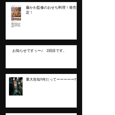
藤かわ監修のおせち料理！発売決
定！
お知らせですぅ〜♪ 2回目です。
重大告知‼️何だってーーーーー‼️