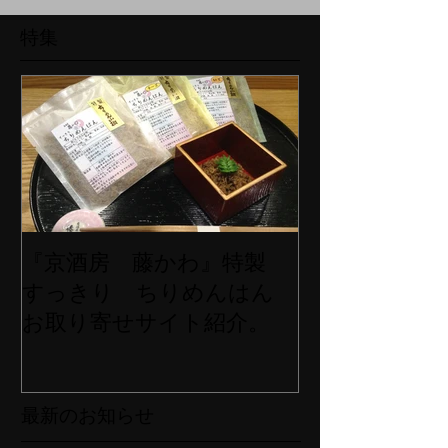
特集
『京酒房 藤かわ』特製
すっきり ちりめんはん
お取り寄せサイト紹介。
最新のお知らせ