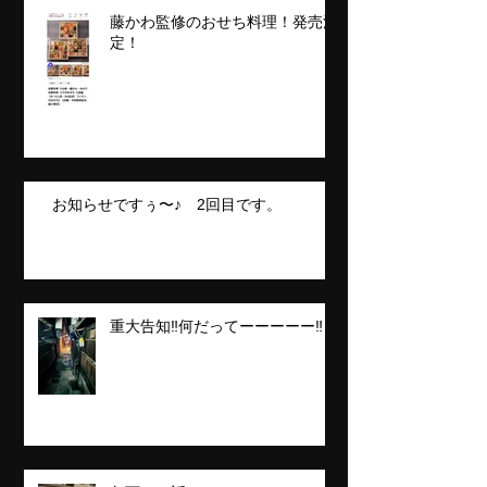
藤かわ監修のおせち料理！発売決
定！
お知らせですぅ〜♪ 2回目です。
重大告知‼️何だってーーーーー‼️