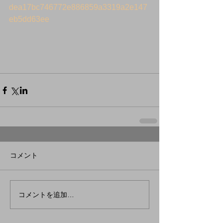
dea17bc746772e886859a3319a2e147
eb5dd63ee
コメント
コメントを追加…