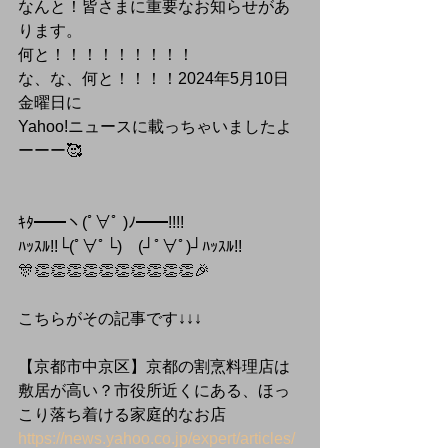
なんと！皆さまに重要なお知らせがあ
ります。
何と！！！！！！！！！
な、な、何と！！！！2024年5月10日
金曜日に
Yahoo!ニュースに載っちゃいましたよ
ーーー🥰
ｷﾀ━━ヽ(ﾟ∀ﾟ )ﾉ━━!!!!
ﾊｯｽﾙ!!└(ﾟ∀ﾟ└)　(┘ﾟ∀ﾟ)┘ﾊｯｽﾙ!!
🎊👏👏👏👏👏👏👏👏👏👏🎉
こちらがその記事です↓↓↓
【京都市中京区】京都の割烹料理店は
敷居が高い？市役所近くにある、ほっ
こり落ち着ける家庭的なお店
https://news.yahoo.co.jp/expert/articles/