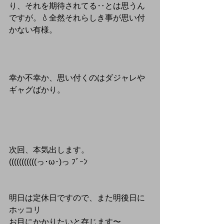
り、それを期待されてる‥とは思うん
ですが。💧全然それらしき事が思い付
かない有様。
幸か不幸か、思い付くのはダジャレや
ギャグばかり。
次回、本気出します。
(((((((((((っ･ω･)っ ﾌﾞｰﾝ
明日は定休日ですので、また明後日に
ホッコリ
お目にかかりたいと存じます〜