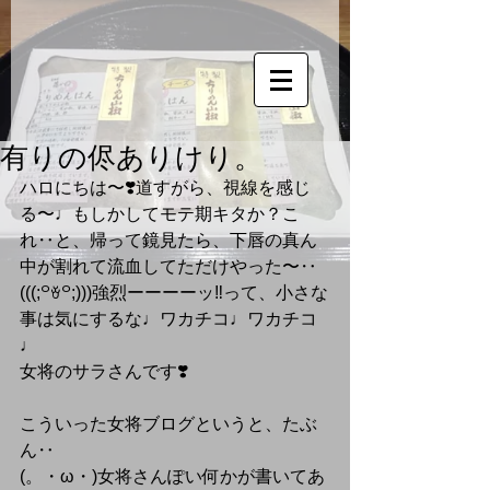
有りの侭ありけり。
ハロにちは〜❣️道すがら、視線を感じ
る〜♩もしかしてモテ期キタか？こ
れ‥と、帰って鏡見たら、下唇の真ん
中が割れて流血してただけやった〜‥
(((;꒪ꈊ꒪;)))強烈ーーーーッ‼️って、小さな
事は気にするな♩ワカチコ♩ワカチコ
♩
女将のサラさんです❣️
こういった女将ブログというと、たぶ
ん‥
(。・ω・)女将さんぽい何かが書いてあ