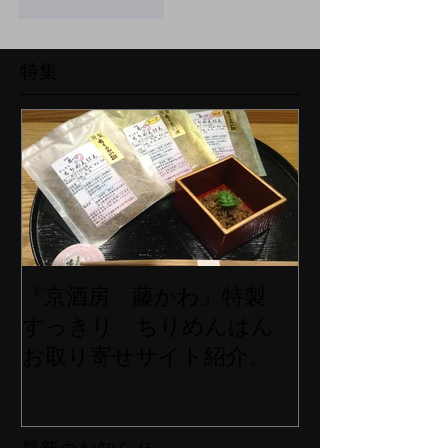
いいね！
返信
特集
『京酒房 藤かわ』特製
すっきり ちりめんはん
お取り寄せサイト紹介。