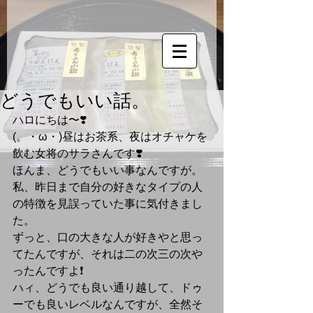
どうでもいい話。
ハロにちは〜❣️
(。・ω・)昼はお茶系、夜はオチャケを
飲む女将のサラさんです❣️
ほんま、どうでもいい事なんですが。
私、昨日まで自分の好きなタイプの人
の特徴を見誤っていた事に気付きまし
た。
ずっと、口の大きな人が好きやと思っ
てたんですが、それは二の次三の次や
ったんですよ❗️
ハィ、どうでも良い通り越して、ドゥ
ーでも良いレベルなんですが、全然そ