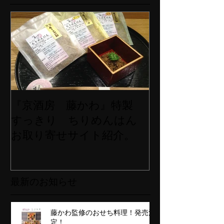
『京酒房 藤かわ』特製
すっきり ちりめんはん
お取り寄せサイト紹介。
最新のお知らせ
藤かわ監修のおせち料理！発売決
定！