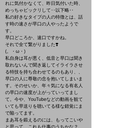
れに気付かなくて、昨日気付いた時、
めっちゃビックリして‥以下略‥
私の好きなタイプの人の特徴とは、話
す時の速さが早口の人やったようで
す。
早口どころか、速口ですかね。
それで全て繋がりました❣️
(。・ω・) 
私自身は耳が悪く、低音と早口は聞き
取れないんで聞き返してイライラさせ
る特技を持ち合わせてるのもあり、、
早口の人に尊敬の念を抱いてしまいま
す。そのせいか、年々気になる有名人
の早口の速度が上がっていってまし
て。今や、YouTubeなどの動画を観て
いても早送りを聴いてる様な錯覚にま
で陥ってます。
まあ耳を鍛えるのには、もってこいや
と思って、これも仕事のうちかな？